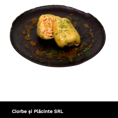
Ardei umpluți
FEL PRINCIPAL
Ciorbe și Plăcinte SRL