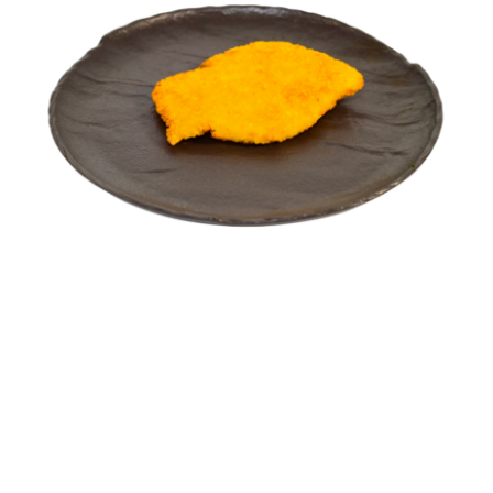
Șnițel Pane
FEL PRINCIPAL