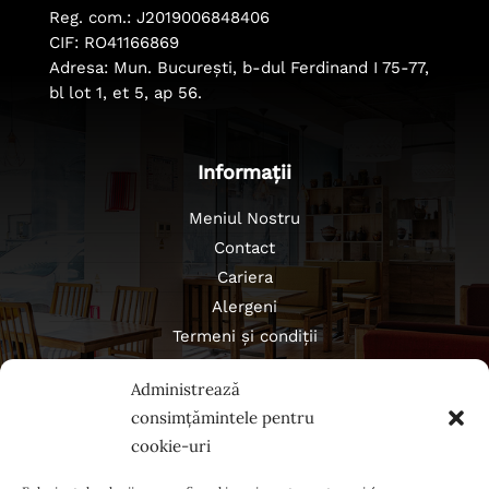
Reg. com.: J2019006848406
CIF: RO41166869
Adresa: Mun. București, b-dul Ferdinand I 75-77,
bl lot 1, et 5, ap 56.
Informații
Meniul Nostru
Contact
Cariera
Alergeni
Termeni și condiții
Politica de confidențialitate
Administrează
Regulament campanii
consimțămintele pentru
cookie-uri