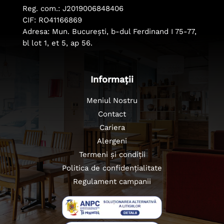
Reg. com.: J2019006848406
CIF: RO41166869
Adresa: Mun. București, b-dul Ferdinand I 75-77,
bl lot 1, et 5, ap 56.
Informații
Meniul Nostru
Contact
Cariera
Alergeni
Termeni și condiții
Politica de confidențialitate
Regulament campanii