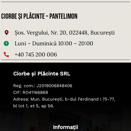
Ciorbe și Plăcinte – Pantelimon
Şos. Vergului, Nr. 20, 022448, București
Luni – Duminică 10:00 – 20:00
+40 745 200 006
Ciorbe și Plăcinte SRL
Reg. com.: J2019006848406
CIF: RO41166869
Adresa: Mun. București, b-dul Ferdinand I 75-77,
bl lot 1, et 5, ap 56.
Informații