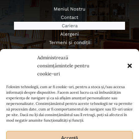
Meniul Nostru
Contact
Cariera
Alergeni
Termeni și condiții
Politica de confidențialitate
Administrează
Regulament campanii
consimțămintele pentru
cookie-uri
Folosim tehnologii, cum ar fi cookie-uri, pentru a stoca și/sau accesa
informații despre dispozitive. Facem acest lucru ca să îmbunătățim
experiența de navigare și ca să afișăm anunțuri personalizate sau
nepersonalizate. Consimțământul pentru aceste tehnologii ne va permite
să procesăm date, cum ar fi comportamentul de navigare sau ID-uri unice
pe site. Dacă nu îți dai consimțământul sau îl retragi, poți să afectezi în
mod negativ anumite funcționalități și funcții.
Acceptă