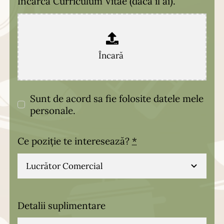
Încarcă Curriculum Vitae (dacâ îl ai).
Sunt de acord sa fie folosite datele mele
personale.
Ce poziție te interesează?
*
Detalii suplimentare