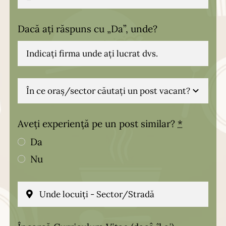
Dacă ați răspuns cu „Da”, unde?
Aveți experiență pe un post similar?
*
Da
Nu