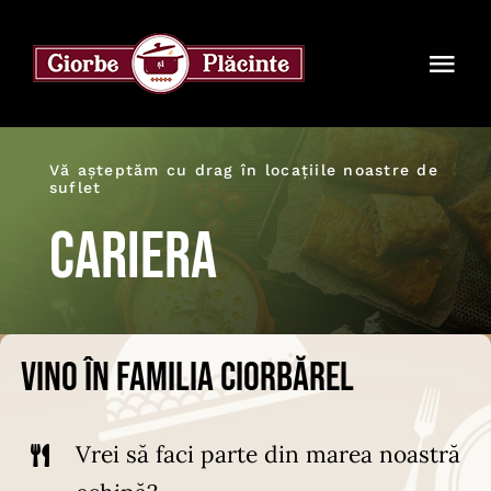
Skip
to
Togg
content
Navi
Home
Vă așteptăm cu drag în locațiile noastre de
suflet
Meniu
Cariera
Cariera
Achizitii en-gros
Vino în familia Ciorbărel
Franciză
Contact
Vrei să faci parte din marea noastră