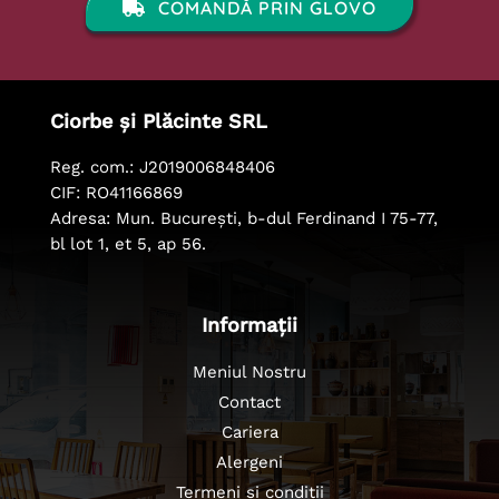
COMANDĂ PRIN GLOVO
Ciorbe și Plăcinte SRL
Reg. com.: J2019006848406
CIF: RO41166869
Adresa: Mun. București, b-dul Ferdinand I 75-77,
bl lot 1, et 5, ap 56.
Informații
Meniul Nostru
Contact
Cariera
Alergeni
Termeni și condiții