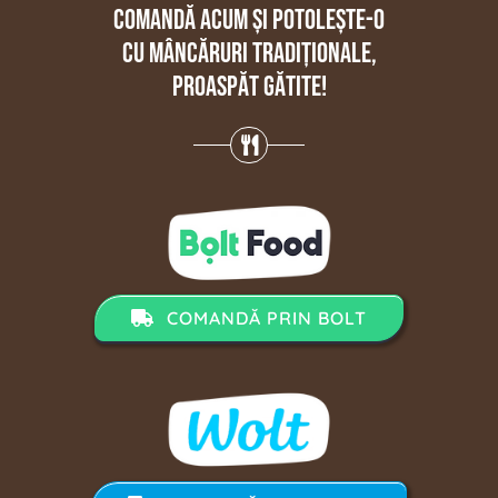
Comandă acum și potolește-o
cu mâncăruri tradiționale,
proaspăt gătite!
COMANDĂ PRIN BOLT