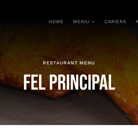
HOME
MENIU
CARIERA
Deserturi
RESTAURANT MENU
FEL PRINCIPAL
Dulciuri Tradiționale,
chi,
Ar
Bucurie Garantată
P
ile