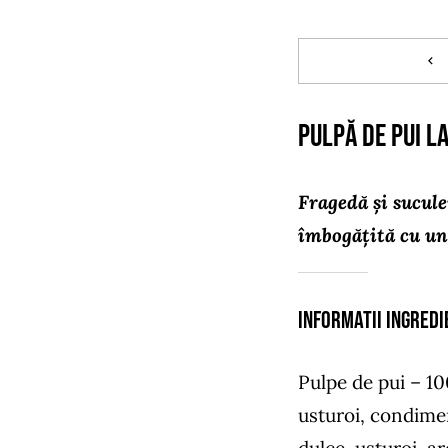
Pulpă de pui l
Fragedă și sucule
îmbogățită cu un
Informatii ingredi
Pulpe de pui – 100
usturoi, condimen
dulce, usturoi, a