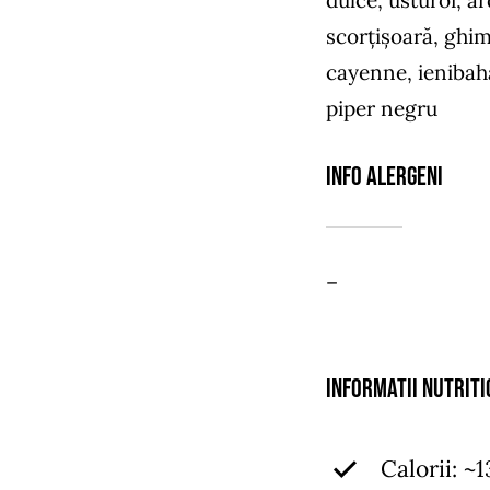
scorțișoară, ghim
cayenne, ienibaha
piper negru
Info Alergeni
–
Informatii nutriti
Calorii: ~1