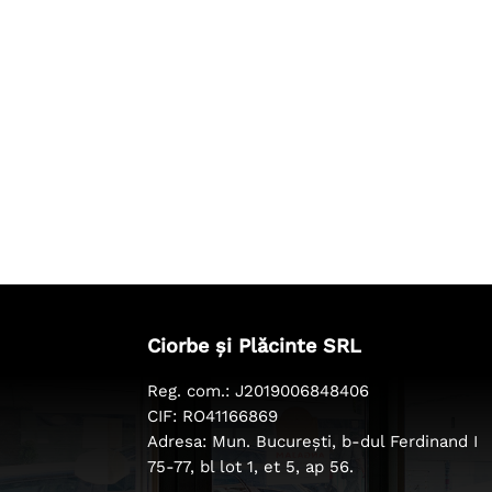
Ciorbe și Plăcinte SRL
Reg. com.: J2019006848406
CIF: RO41166869
Adresa: Mun. București, b-dul Ferdinand I
75-77, bl lot 1, et 5, ap 56.