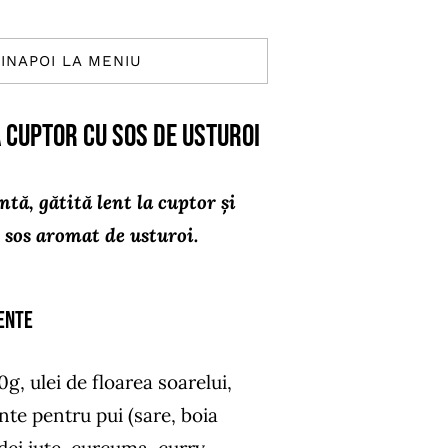
INAPOI LA MENIU
a cuptor cu sos de usturoi
ntă, gătită lent la cuptor și
 sos aromat de usturoi.
ente
g, ulei de floarea soarelui,
te pentru pui (sare, boia
rdei iute, curcuma, curry,