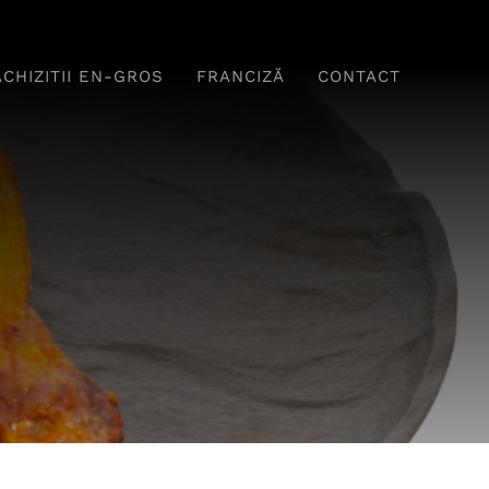
ACHIZITII EN-GROS
FRANCIZĂ
CONTACT
Băuturi
Fel principal
ome Delicioase,
Tradiție Și Savoare În
erfecte Pentru
Fiecare Farfurie
Relaxare