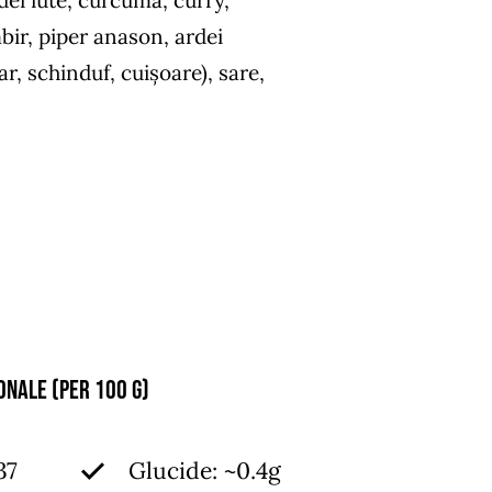
bir, piper anason, ardei
r, schinduf, cuișoare), sare,
onale (per 100 g)
37
Glucide: ~0.4g