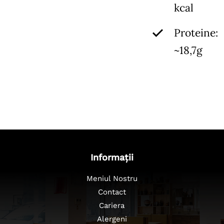
kcal
Proteine:
~18,7g
Informații
Meniul Nostru
Contact
Cariera
Alergeni