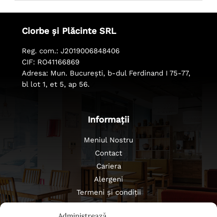
Ciorbe și Plăcinte SRL
Reg. com.: J2019006848406
CIF: RO41166869
Adresa: Mun. București, b-dul Ferdinand I 75-77,
bl lot 1, et 5, ap 56.
Informații
Meniul Nostru
Contact
Cariera
Alergeni
Termeni și condiții
Politica de confidențialitate
Administrează