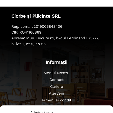
Ciorbe și Plăcinte SRL
Reg. com.: J2019006848406
CIF: RO41166869
Adresa: Mun. București, b-dul Ferdinand I 75-77,
bl lot 1, et 5, ap 56.
Informații
Meniul Nostru
Contact
Cariera
Alergeni
Termeni și condiții
Politica de confidențialitate
Administrează