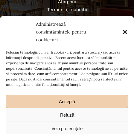
Alergeni
Termeni și condiții
Politica de confidențialitate
Administrează
Regulament campanii
consimțămintele pentru
cookie-uri
Folosim tehnologii, cum ar fi cookie-uri, pentru a stoca și/sau accesa
informații despre dispozitive. Facem acest lucru ca să îmbunătățim
experiența de navigare și ca să afișăm anunțuri personalizate sau
nepersonalizate. Consimțământul pentru aceste tehnologii ne va permite
să procesăm date, cum ar fi comportamentul de navigare sau ID-uri unice
pe site. Dacă nu îți dai consimțământul sau îl retragi, poți să afectezi în
mod negativ anumite funcționalități și funcții.
Acceptă
Refuză
Ia legătura cu noi
Vezi preferințele
© Copyright 2012 - 2026| All Rights Reserved