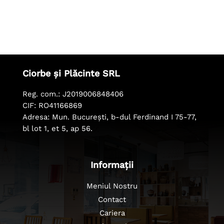
Ciorbe și Plăcinte SRL
Reg. com.: J2019006848406
CIF: RO41166869
Adresa: Mun. București, b-dul Ferdinand I 75-77,
bl lot 1, et 5, ap 56.
Informații
Meniul Nostru
Contact
Cariera