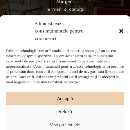
Alergeni
Termeni și condiții
Politica de confidențialitate
Administrează
Regulament campanii
consimțămintele pentru
cookie-uri
Folosim tehnologii, cum ar fi cookie-uri, pentru a stoca și/sau accesa
informații despre dispozitive. Facem acest lucru ca să îmbunătățim
experiența de navigare și ca să afișăm anunțuri personalizate sau
nepersonalizate. Consimțământul pentru aceste tehnologii ne va permite
să procesăm date, cum ar fi comportamentul de navigare sau ID-uri unice
pe site. Dacă nu îți dai consimțământul sau îl retragi, poți să afectezi în
mod negativ anumite funcționalități și funcții.
Acceptă
Refuză
Ia legătura cu noi
Vezi preferințele
© Copyright 2012 - 2026| All Rights Reserved