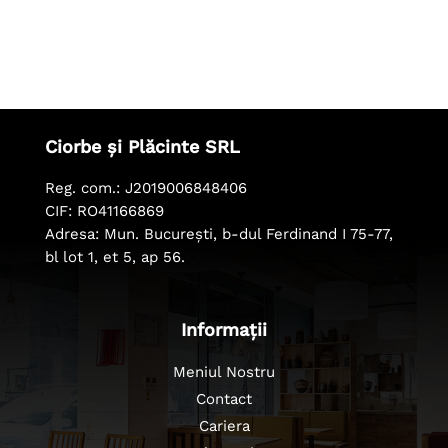
Ciorbe și Plăcinte SRL
Reg. com.: J2019006848406
CIF: RO41166869
Adresa: Mun. București, b-dul Ferdinand I 75-77,
bl lot 1, et 5, ap 56.
Informații
Meniul Nostru
Contact
Cariera