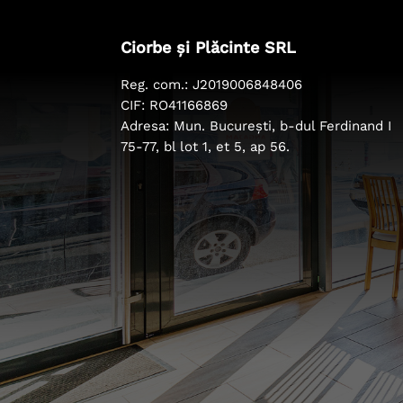
Ciorbe și Plăcinte SRL
Reg. com.: J2019006848406
CIF: RO41166869
Adresa: Mun. București, b-dul Ferdinand I
75-77, bl lot 1, et 5, ap 56.