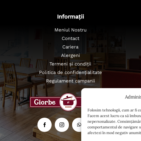
Informații
Meniul Nostru
Contact
Cariera
Alergeni
Termeni și condiții
Politica de confidențialitate
Regulament campanii
Admini
Folosim tehnologii, cum ar fi c
Facem acest lucru ca să îmbună
nepersonalizate. Consimțământ
comportamentul de navigare sau 
afectezi în mod negativ anumite 