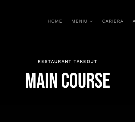
HOME
MENIU
CARIERA
Deserturi
RESTAURANT TAKEOUT
MAIN COURSE
Dulciuri Tradiționale,
chi,
Ar
Bucurie Garantată
P
ile