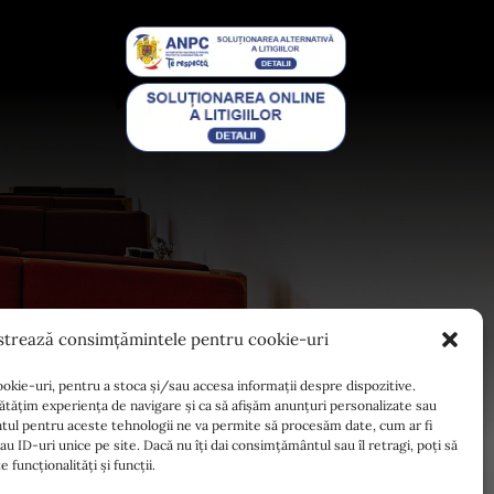
strează consimțămintele pentru cookie-uri
ookie-uri, pentru a stoca și/sau accesa informații despre dispozitive.
tățim experiența de navigare și ca să afișăm anunțuri personalizate sau
ul pentru aceste tehnologii ne va permite să procesăm date, cum ar fi
ID-uri unice pe site. Dacă nu îți dai consimțământul sau îl retragi, poți să
funcționalități și funcții.