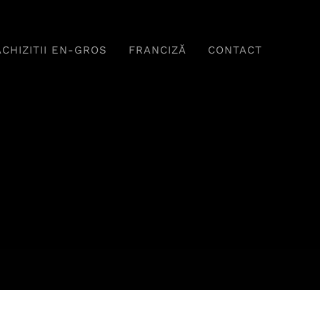
ACHIZITII EN-GROS
FRANCIZĂ
CONTACT
Băuturi
Fel principal
ome Delicioase,
Tradiție Și Savoare În
erfecte Pentru
Fiecare Farfurie
Relaxare