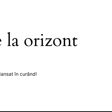
 la orizont
lansat în curând!