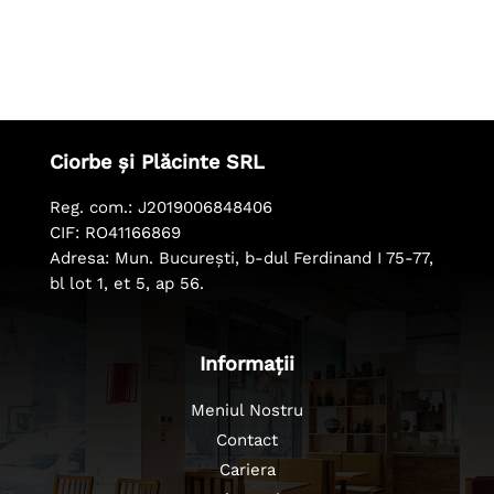
Ciorbe și Plăcinte SRL
Reg. com.: J2019006848406
CIF: RO41166869
Adresa: Mun. București, b-dul Ferdinand I 75-77,
bl lot 1, et 5, ap 56.
Informații
Meniul Nostru
Contact
Cariera