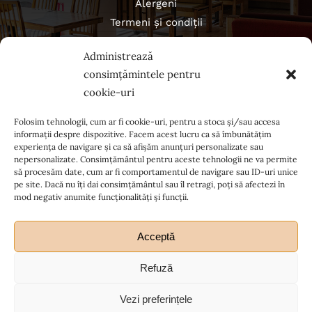
Alergeni
Termeni și condiții
Politica de confidențialitate
Administrează
Regulament campanii
consimțămintele pentru
cookie-uri
Folosim tehnologii, cum ar fi cookie-uri, pentru a stoca și/sau accesa
informații despre dispozitive. Facem acest lucru ca să îmbunătățim
experiența de navigare și ca să afișăm anunțuri personalizate sau
nepersonalizate. Consimțământul pentru aceste tehnologii ne va permite
să procesăm date, cum ar fi comportamentul de navigare sau ID-uri unice
pe site. Dacă nu îți dai consimțământul sau îl retragi, poți să afectezi în
mod negativ anumite funcționalități și funcții.
Acceptă
Refuză
Ia legătura cu noi
Vezi preferințele
© Copyright 2012 - 2026| All Rights Reserved