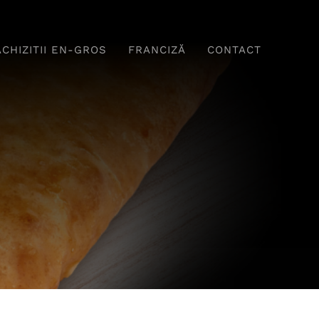
ACHIZITII EN-GROS
FRANCIZĂ
CONTACT
Băuturi
Fel principal
ome Delicioase,
Tradiție Și Savoare În
erfecte Pentru
Fiecare Farfurie
Relaxare