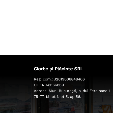
Ciorbe și Plăcinte SRL
Reg. com.: J2019006848406
CIF: RO41166869
Adresa: Mun. București, b-dul Ferdinand I
75-77, bl lot 1, et 5, ap 56.