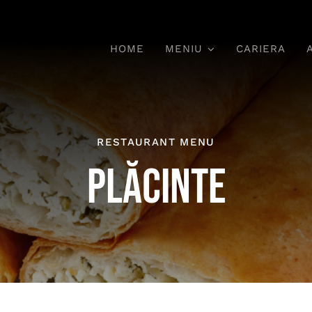
HOME
MENIU
CARIERA
Deserturi
RESTAURANT MENU
PLĂCINTE
Dulciuri Tradiționale,
chi,
Ar
Bucurie Garantată
P
ile