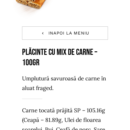
INAPOI LA MENIU
PLĂCINTE CU MIX DE CARNE –
100gr
Umplutură savuroasă de carne în
aluat fraged.
Carne tocată prăjită SP – 105.16g
(Ceapă – 81.89g, Ulei de floarea
soarelui, Pui, Ceafă de porc, Sare,