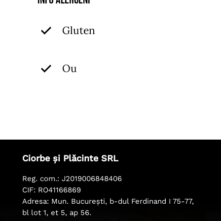
Gluten
Ou
Ciorbe și Plăcinte SRL
Reg. com.: J2019006848406
CIF: RO41166869
Adresa: Mun. București, b-dul Ferdinand I 75-77,
bl lot 1, et 5, ap 56.