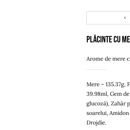
PLĂCINTE CU ME
Arome de mere co
Mere – 135.37g, F
39.98ml, Gem de c
glucoză), Zahăr p
soarelui, Amidon
Drojdie.