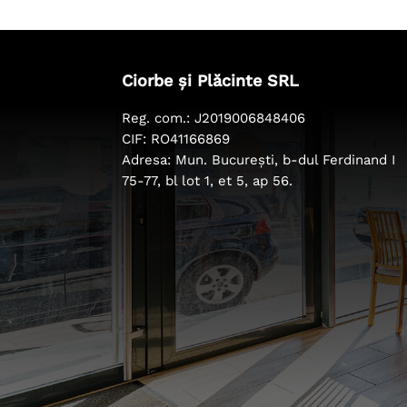
Ciorbe și Plăcinte SRL
Reg. com.: J2019006848406
CIF: RO41166869
Adresa: Mun. București, b-dul Ferdinand I
75-77, bl lot 1, et 5, ap 56.