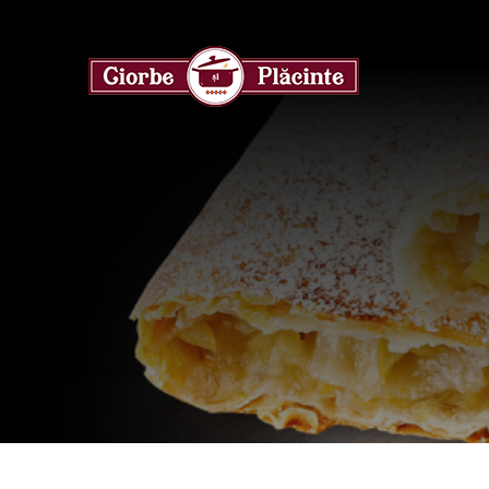
Skip
to
content
Ciorbe
Plăcinte
Tradiție Și Prospețime
Rețete Străve
În Fiecare Lingură
Gusturi
Inconfundab