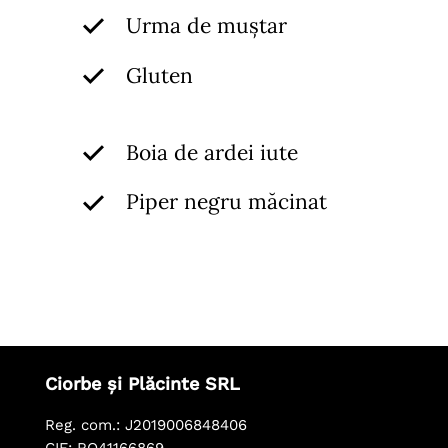
Urma de muștar
Gluten
Boia de ardei iute
Piper negru măcinat
Ciorbe și Plăcinte SRL
Reg. com.: J2019006848406
CIF: RO41166869