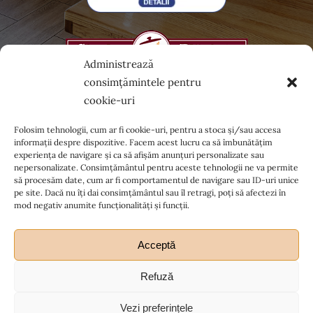
Administrează
consimțămintele pentru
cookie-uri
Folosim tehnologii, cum ar fi cookie-uri, pentru a stoca și/sau accesa
informații despre dispozitive. Facem acest lucru ca să îmbunătățim
experiența de navigare și ca să afișăm anunțuri personalizate sau
© Copyright 2012 - 2026| All Rights Reserved
nepersonalizate. Consimțământul pentru aceste tehnologii ne va permite
să procesăm date, cum ar fi comportamentul de navigare sau ID-uri unice
pe site. Dacă nu îți dai consimțământul sau îl retragi, poți să afectezi în
mod negativ anumite funcționalități și funcții.
Acceptă
Refuză
Ia legătura cu noi
Vezi preferințele