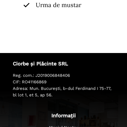
Urma de mustar
Ciorbe și Plăcinte SRL
Reg. com.: J2019006848406
CIF: RO41166869
Adresa: Mun. București, b-dul Ferdinand I 75-77,
bl lot 1, et 5, ap 56.
Informații