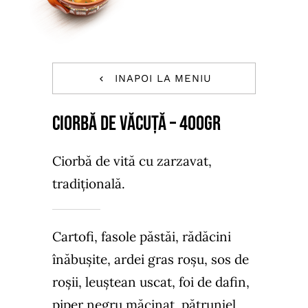
INAPOI LA MENIU
CIORBĂ DE VĂCUȚĂ – 400GR
Ciorbă de vită cu zarzavat,
tradițională.
Cartofi, fasole păstăi, rădăcini
înăbușite, ardei gras roșu, sos de
roșii, leuștean uscat, foi de dafin,
piper negru măcinat, pătrunjel,