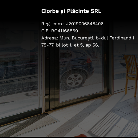
Ciorbe și Plăcinte SRL
Reg. com.: J2019006848406
CIF: RO41166869
Adresa: Mun. București, b-dul Ferdinand I
75-77, bl lot 1, et 5, ap 56.