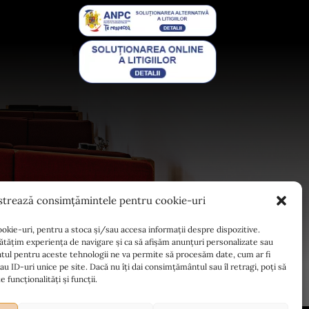
strează consimțămintele pentru cookie-uri
ookie-uri, pentru a stoca și/sau accesa informații despre dispozitive.
tățim experiența de navigare și ca să afișăm anunțuri personalizate sau
ul pentru aceste tehnologii ne va permite să procesăm date, cum ar fi
ID-uri unice pe site. Dacă nu îți dai consimțământul sau îl retragi, poți să
funcționalități și funcții.