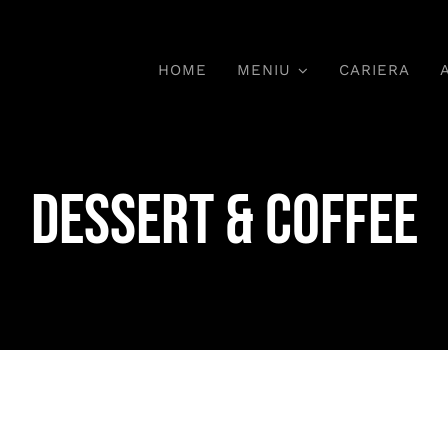
HOME
MENIU
CARIERA
Deserturi
DESSERT & COFFEE
Dulciuri Tradiționale,
chi,
Ar
Bucurie Garantată
P
ile