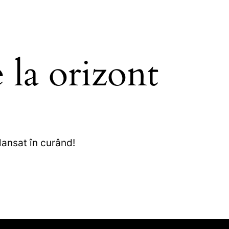
 la orizont
lansat în curând!