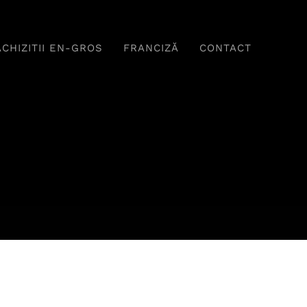
ACHIZITII EN-GROS
FRANCIZĂ
CONTACT
Băuturi
Fel principal
ome Delicioase,
Tradiție Și Savoare În
erfecte Pentru
Fiecare Farfurie
Relaxare