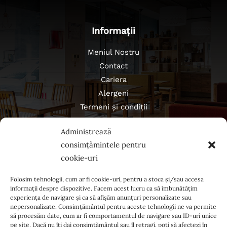
Informații
Meniul Nostru
Contact
Cariera
Alergeni
Termeni și condiții
Politica de confidențialitate
Administrează
Regulament campanii
consimțămintele pentru
cookie-uri
Folosim tehnologii, cum ar fi cookie-uri, pentru a stoca și/sau accesa
informații despre dispozitive. Facem acest lucru ca să îmbunătățim
experiența de navigare și ca să afișăm anunțuri personalizate sau
nepersonalizate. Consimțământul pentru aceste tehnologii ne va permite
să procesăm date, cum ar fi comportamentul de navigare sau ID-uri unice
pe site. Dacă nu îți dai consimțământul sau îl retragi, poți să afectezi în