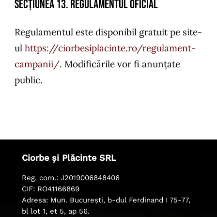
SECȚIUNEA 13. Regulamentul oficial
Regulamentul este disponibil gratuit pe site-
ul
https://ciorbesiplacinte.ro/regulament-
campanii/
. Modificările vor fi anunțate
public.
Ciorbe și Plăcinte SRL
Reg. com.: J2019006848406
CIF: RO41166869
Adresa: Mun. București, b-dul Ferdinand I 75-77,
bl lot 1, et 5, ap 56.